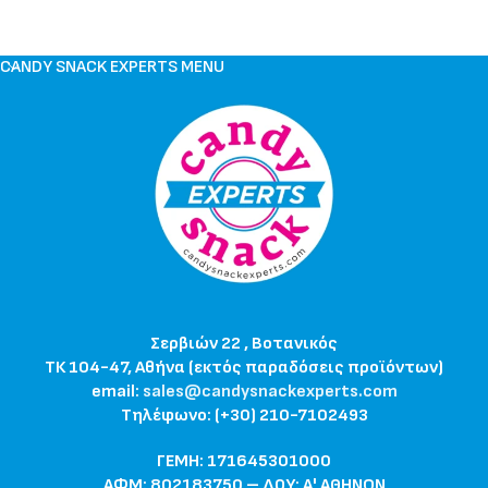
CANDY SNACK EXPERTS MENU
Σερβιών 22 , Βοτανικός
ΤΚ 104-47, Αθήνα (εκτός παραδόσεις προϊόντων)
email:
sales@candysnackexperts.com
Τηλέφωνο: (+30) 210-7102493
ΓΕΜΗ: 171645301000
ΑΦΜ: 802183750 – ΔΟΥ: Α' ΑΘΗΝΩΝ