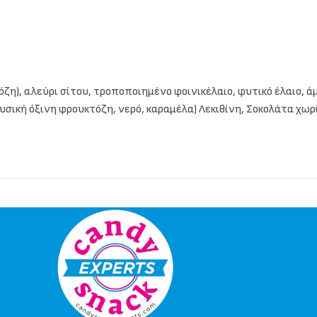
ζη), αλεύρι σίτου, τροποποιημένο φοινικέλαιο, φυτικό έλαιο, ά
υσική όξινη φρουκτόζη, νερό, καραμέλα) Λεκιθίνη, Σοκολάτα χωρί