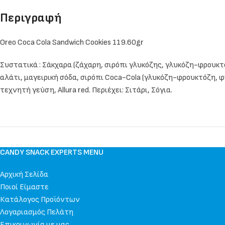
Περιγραφή
Oreo Coca Cola Sandwich Cookies 119.60gr
Συστατικά : Σάκχαρα (ζάχαρη, σιρόπι γλυκόζης, γλυκόζη-φρουκτό
αλάτι, μαγειρική σόδα, σιρόπι Coca-Cola (γλυκόζη-φρουκτόζη, φ
τεχνητή γεύση, Allura red. Περιέχει: Σιτάρι, Σόγια.
CANDY SNACK EXPERTS MENU
Αρχική Σελίδα
Ποιοί Είμαστε
Κατάλογος Προϊόντων
Λογαριασμός Πελάτη
Επικοινωνία με μας