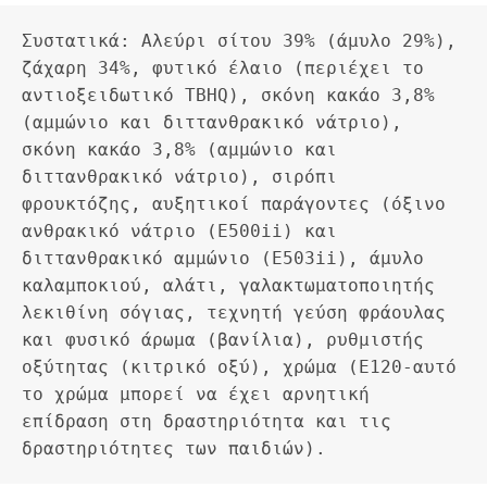
Συστατικά: Αλεύρι σίτου 39% (άμυλο 29%), 
ζάχαρη 34%, φυτικό έλαιο (περιέχει το 
αντιοξειδωτικό TBHQ), σκόνη κακάο 3,8% 
(αμμώνιο και διττανθρακικό νάτριο), 
σκόνη κακάο 3,8% (αμμώνιο και 
διττανθρακικό νάτριο), σιρόπι 
φρουκτόζης, αυξητικοί παράγοντες (όξινο 
ανθρακικό νάτριο (E500ii) και 
διττανθρακικό αμμώνιο (E503ii), άμυλο 
καλαμποκιού, αλάτι, γαλακτωματοποιητής 
λεκιθίνη σόγιας, τεχνητή γεύση φράουλας 
και φυσικό άρωμα (βανίλια), ρυθμιστής 
οξύτητας (κιτρικό οξύ), χρώμα (E120-αυτό 
το χρώμα μπορεί να έχει αρνητική 
επίδραση στη δραστηριότητα και τις 
δραστηριότητες των παιδιών).