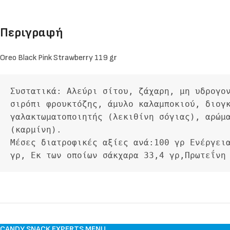
Περιγραφή
Oreo Black Pink Strawberry 119 gr
Συστατικά: Αλεύρι σίτου, ζάχαρη, μη υδρογον
σιρόπι φρουκτόζης, άμυλο καλαμποκιού, διογκ
γαλακτωματοποιητής (λεκιθίνη σόγιας), αρώμα
(καρμίνη).

Μέσες διατροφικές αξίες ανά:100 γρ Ενέργεια
γρ, Εκ των οποίων σάκχαρα 33,4 γρ,Πρωτεΐνη
CANDY SNACK EXPERTS MENU