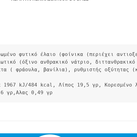
ωμένο φυτικό έλαιο (φοίνικα (περιέχει αντιοξε
ωτικό (όξινο ανθρακικό νάτριο, διττανθρακικό 
τα ( φράουλα, βανίλια), ρυθμιστής οξύτητας (κ
 1967 kJ/484 kcal, Λίπος 19,5 γρ, Κορεσμένο λ
 6 γρ,Αλας 0,49 γρ