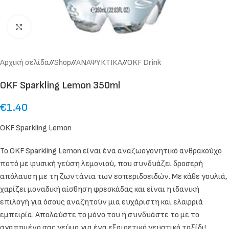
Click to enlarge
Αρχική σελίδα
/
Shop
/
ΑΝΑΨΥΚΤΙΚΑ
/
OKF Drink
OKF Sparkling Lemon 350ml
€
1.40
OKF Sparkling Lemon
Το OKF Sparkling Lemon είναι ένα αναζωογονητικό ανθρακούχο
ποτό με φυσική γεύση λεμονιού, που συνδυάζει δροσερή
απόλαυση με τη ζωντάνια των εσπεριδοειδών. Με κάθε γουλιά,
χαρίζει μοναδική αίσθηση φρεσκάδας και είναι η ιδανική
επιλογή για όσους αναζητούν μια ευχάριστη και ελαφριά
εμπειρία. Απολαύστε το μόνο του ή συνδυάστε το με το
αγαπημένο σας γεύμα για ένα εξαιρετικό γευστικό ταξίδι!