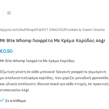
Click to enlarge
Αρχική σελίδα
/
Shop
/
SWEET SNACKS
/
Cookies & Sweet Snacks
Mr Bite Whomp Γκοφρέτα Με Κρέμα Καρύδας 44gr
€
0.90
Mr Bite Whomp Γκοφρέτα Με Κρέμα Καρύδας
Εξωτική γεύση σε κάθε μπουκιά! Τραγανή γκοφρέτα γεμισμένη
με απολαυστική κρέμα καρύδας, που χαρίζει μοναδική φρεσκάδα
και γλυκιά απόλαυση. Ιδανικό snack για κάθε στιγμή, σε πρακτική
συσκευασία 44gr.
Σε απόθεμα