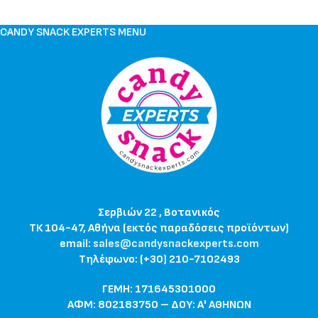
CANDY SNACK EXPERTS MENU
Σερβιών 22 , Βοτανικός
ΤΚ 104-47, Αθήνα (εκτός παραδόσεις προϊόντων)
email:
sales@candysnackexperts.com
Τηλέφωνο: (+30) 210-7102493
ΓΕΜΗ: 171645301000
ΑΦΜ: 802183750 – ΔΟΥ: Α' ΑΘΗΝΩΝ