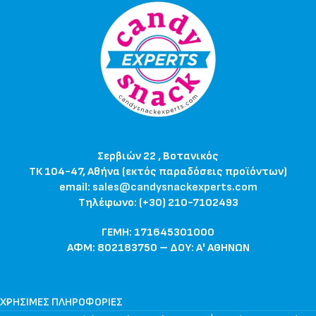
Σερβιών 22 , Βοτανικός
ΤΚ 104-47, Αθήνα (εκτός παραδόσεις προϊόντων)
email:
sales@candysnackexperts.com
Τηλέφωνο: (+30) 210-7102493
ΓΕΜΗ: 171645301000
ΑΦΜ: 802183750 – ΔΟΥ: Α' ΑΘΗΝΩΝ
ΧΡΉΣΙΜΕΣ ΠΛΗΡΟΦΟΡΊΕΣ