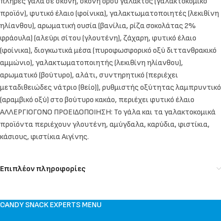
πλήρες γάλα σε σκόνη, σκόνη ορού γάλακτος (γαλακτοκομικό
προϊόν), φυτικό έλαιο (φοίνικα), γαλακτωματοποιητές (λεκιθίνη
ηλίανθου), αρωματική ουσία (βανίλια, ρίζα σοκολάτας 2%
φράουλα) (αλεύρι σίτου (γλουτένη), ζάχαρη, φυτικό έλαιο
(φοίνικα), διογκωτικά μέσα (πυροφωσφορικό οξύ διττανθρακικό
αμμώνιο), γαλακτωματοποιητής (λεκιθίνη ηλίανθου),
αρωματικό (βούτυρο), αλάτι, συντηρητικό (περιέχει
μεταδιθειώδες νάτριο (θείο)), ρυθμιστής οξύτητας λαμπρυντικό
(αραμβικό οξύ) στο βούτυρο κακάο, περιέχει φυτικό έλαιο
ΑΛΛΕΡΓΙΟΓΟΝΟ ΠΡΟΕΙΔΟΠΟΙΗΣΗ: Το γάλα και τα γαλακτοκομικά
προϊόντα περιέχουν γλουτένη, αμύγδαλα, καρύδια, φιστίκια,
κάσιους, φιστίκια Αιγίνης.
Επιπλέον πληροφορίες
CANDY SNACK EXPERTS MENU