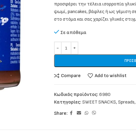
προσφέρει την τέλεια ισορροπία γλυκύ
ψωμί, pancakes, βάφλες ή ως γέμιση σε
στο στόμα και σας χαρίζει γλυκές στιγ
Σε απόθεμα
ΠΡΟΣΘ
Compare
Add to wishlist
Κωδικός προϊόντος:
6980
Κατηγορίες:
SWEET SNACKS
,
Spreads
,
Share: