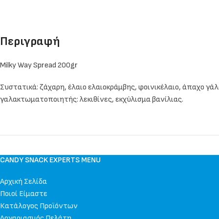
Περιγραφή
Milky Way Spread 200gr
Συστατικά: ζάχαρη, έλαιο ελαιοκράμβης, φοινικέλαιο, άπαχο γάλ
γαλακτωματοποιητής: λεκιθίνες, εκχύλισμα βανίλιας.
CANDY SNACK EXPERTS MENU
Αρχική Σελίδα
Ποιοί Είμαστε
Κατάλογος Προϊόντων
Λογαριασμός Πελάτη