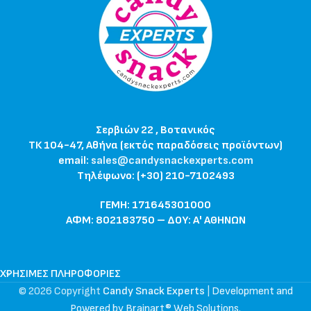
Σερβιών 22 , Βοτανικός
ΤΚ 104-47, Αθήνα (εκτός παραδόσεις προϊόντων)
email:
sales@candysnackexperts.com
Τηλέφωνο: (+30) 210-7102493
ΓΕΜΗ: 171645301000
ΑΦΜ: 802183750 – ΔΟΥ: Α' ΑΘΗΝΩΝ
ΧΡΉΣΙΜΕΣ ΠΛΗΡΟΦΟΡΊΕΣ
© 2026 Copyright
Candy Snack Experts
|
Development and
Powered by Brainart® Web Solutions
.