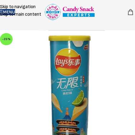
Skip to navigation
MENU
Skip to main content
-26%