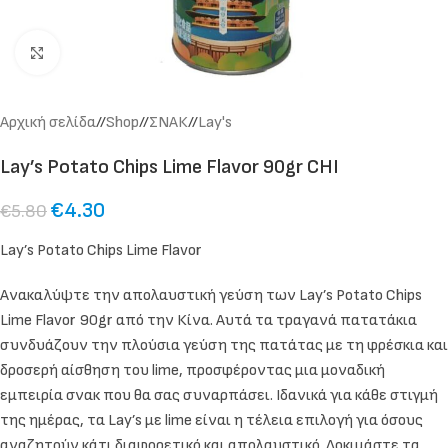
Click to enlarge
Αρχική σελίδα
/
Shop
/
ΣΝΑΚ
/
Lay's
Lay’s Potato Chips Lime Flavor 90gr CHI
€
4.30
€
5.80
Lay’s Potato Chips Lime Flavor
Ανακαλύψτε την απολαυστική γεύση των Lay’s Potato Chips
Lime Flavor 90gr από την Κίνα. Αυτά τα τραγανά πατατάκια
συνδυάζουν την πλούσια γεύση της πατάτας με τη φρέσκια και
δροσερή αίσθηση του lime, προσφέροντας μια μοναδική
εμπειρία σνακ που θα σας συναρπάσει. Ιδανικά για κάθε στιγμή
της ημέρας, τα Lay’s με lime είναι η τέλεια επιλογή για όσους
αναζητούν κάτι διαφορετικό και απολαυστικό. Δοκιμάστε τα