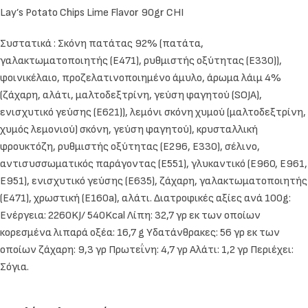
Lay’s Potato Chips Lime Flavor 90gr CHI
Συστατικά : Σκόνη πατάτας 92% (πατάτα,
γαλακτωματοποιητής (E471), ρυθμιστής οξύτητας (E330)),
φοινικέλαιο, προζελατινοποιημένο άμυλο, άρωμα λάιμ 4%
(ζάχαρη, αλάτι, μαλτοδεξτρίνη, γεύση φαγητού (SOJA),
ενισχυτικό γεύσης (E621)), λεμόνι σκόνη χυμού (μαλτοδεξτρίνη,
χυμός λεμονιού) σκόνη, γεύση φαγητού), κρυσταλλική
φρουκτόζη, ρυθμιστής οξύτητας (E296, E330), σέλινο,
αντισυσσωματικός παράγοντας (E551), γλυκαντικό (E960, E961,
E951), ενισχυτικό γεύσης (E635), ζάχαρη, γαλακτωματοποιητής
(E471), χρωστική (E160a), αλάτι. Διατροφικές αξίες ανά 100g:
Ενέργεια: 2260KJ/ 540Kcal Λίπη: 32,7 γρ εκ των οποίων
κορεσμένα λιπαρά οξέα: 16,7 g Υδατάνθρακες: 56 γρ εκ των
οποίων ζάχαρη: 9,3 γρ Πρωτεΐνη: 4,7 γρ Αλάτι: 1,2 γρ Περιέχει:
Σόγια.