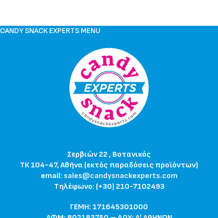
CANDY SNACK EXPERTS MENU
Σερβιών 22 , Βοτανικός
ΤΚ 104-47, Αθήνα (εκτός παραδόσεις προϊόντων)
email:
sales@candysnackexperts.com
Τηλέφωνο: (+30) 210-7102493
ΓΕΜΗ: 171645301000
ΑΦΜ: 802183750 – ΔΟΥ: Α' ΑΘΗΝΩΝ