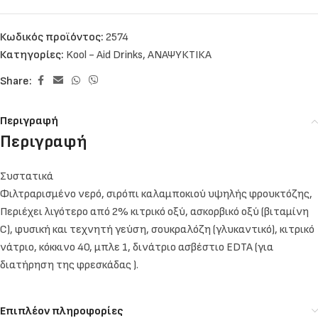
Κωδικός προϊόντος:
2574
Κατηγορίες:
Kool - Aid Drinks
,
ΑΝΑΨΥΚΤΙΚΑ
Share:
Περιγραφή
Περιγραφή
Συστατικά
Φιλτραρισμένο νερό, σιρόπι καλαμποκιού υψηλής φρουκτόζης,
Περιέχει λιγότερο από 2% κιτρικό οξύ, ασκορβικό οξύ (βιταμίνη
C), φυσική και τεχνητή γεύση, σουκραλόζη (γλυκαντικό), κιτρικό
νάτριο, κόκκινο 40, μπλε 1, δινάτριο ασβέστιο EDTA (για
διατήρηση της φρεσκάδας ).
Επιπλέον πληροφορίες