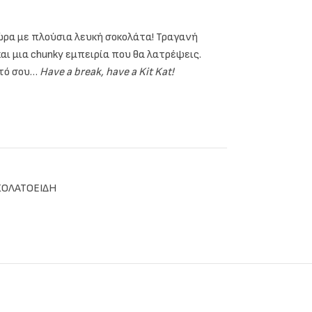
ώρα με πλούσια λευκή σοκολάτα! Τραγανή
αι μια chunky εμπειρία που θα λατρέψεις.
υτό σου…
Have a break, have a Kit Kat!
ΟΛΑΤΟΕΙΔΗ