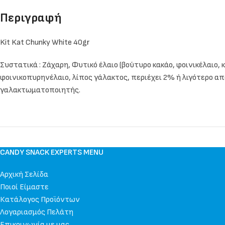
Περιγραφή
Kit Kat Chunky White 40gr
Συστατικά : Ζάχαρη, Φυτικό έλαιο (βούτυρο κακάο, φοινικέλαιο,
φοινικοπυρηνέλαιο, λίπος γάλακτος, περιέχει 2% ή λιγότερο από
γαλακτωματοποιητής.
CANDY SNACK EXPERTS MENU
Αρχική Σελίδα
Ποιοί Είμαστε
Κατάλογος Προϊόντων
Λογαριασμός Πελάτη
Επικοινωνία με μας