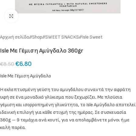
Click to enlarge
Αρχική σελίδα
/
Shop
/
SWEET SNACKS
/
Isle Sweet
Isle Με Γέμιση Αμύγδαλο 360gr
€
6.80
€
8.50
Isle Με Γέμιση Αμύγδαλο
Η εκλεπτυσμένη γεύση του αμυγδάλου συναντά την αφράτη
υφή σε ένα μοναδικό γλύκισμα που ξεχωρίζει. Με πλούσια
γέμιση και ισορροπημένη γλυκύτητα, το Isle Αμύγδαλο αποτελεί
ιδανική επιλογή για κάθε στιγμή της ημέρας. Σε συσκευασία
360g – 9 τεμάχια ανά κουτί, για να απολαμβάνετε μόνοι ή με
καλή παρέα.