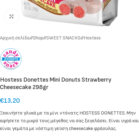
Click to enlarge
Αρχική σελίδα
/
Shop
/
SWEET SNACKS
/
Hostess
Hostess Donettes Mini Donuts Strawberry
Cheesecake 298gr
€
13.20
Ξεκινήστε γλυκά με τα μίνι ντόνατς HOSTESS DONETTES. Μην
αφήσετε το μικρό τους μέγεθος να σας ξεγελάσει. Είναι υγρά και
είναι γεμάτα με νόστιμη γεύση cheesecake φράουλας.