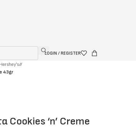
LOGIN / REGISTER
Hershey's
/
e 43gr
α Cookies ‘n’ Creme