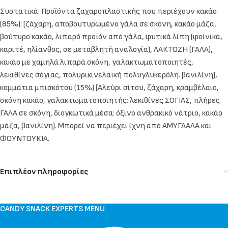
Συστατικά: Προϊόντα ζαχαροπλαστικής που περιέχουν κακάο
(85%): [ζάχαρη, αποβουτυρωμένο γάλα σε σκόνη, κακάο μάζα,
βούτυρο κακάο, λιπαρό προϊόν από γάλα, φυτικά λίπη (φοίνικα,
καριτέ, ηλίανθος, σε μεταβλητή αναλογία), ΛΑΚΤΟΖΗ (ΓΑΛΑ),
κακάο με χαμηλά λιπαρά σκόνη, γαλακτωματοποιητές,
λεκιθίνες σόγιας, πολυρικινελαϊκή πολυγλυκερόλη. βανιλίνη],
κομμάτια μπισκότου (15%) [Αλεύρι σίτου, ζάχαρη, κραμβέλαιο,
σκόνη κακάο, γαλακτωματοποιητής: λεκιθίνες ΣΟΓΙΑΣ, πλήρες
ΓΑΛΑ σε σκόνη, διογκωτικά μέσα: όξινο ανθρακικό νάτριο, κακάο
μάζα, βανιλίνη]. Μπορεί να περιέχει ίχνη από ΑΜΥΓΔΑΛΑ και
ΦΟΥΝΤΟΥΚΙΑ.
Επιπλέον πληροφορίες
CANDY SNACK EXPERTS MENU