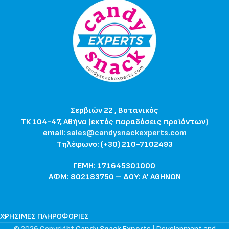
Σερβιών 22 , Βοτανικός
ΤΚ 104-47, Αθήνα (εκτός παραδόσεις προϊόντων)
email:
sales@candysnackexperts.com
Τηλέφωνο: (+30) 210-7102493
ΓΕΜΗ: 171645301000
ΑΦΜ: 802183750 – ΔΟΥ: Α' ΑΘΗΝΩΝ
ΧΡΉΣΙΜΕΣ ΠΛΗΡΟΦΟΡΊΕΣ