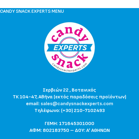
CANDY SNACK EXPERTS MENU
Σερβιών 22 , Βοτανικός
ΤΚ 104-47, Αθήνα (εκτός παραδόσεις προϊόντων)
email:
sales@candysnackexperts.com
Τηλέφωνο: (+30) 210-7102493
ΓΕΜΗ: 171645301000
ΑΦΜ: 802183750 – ΔΟΥ: Α' ΑΘΗΝΩΝ