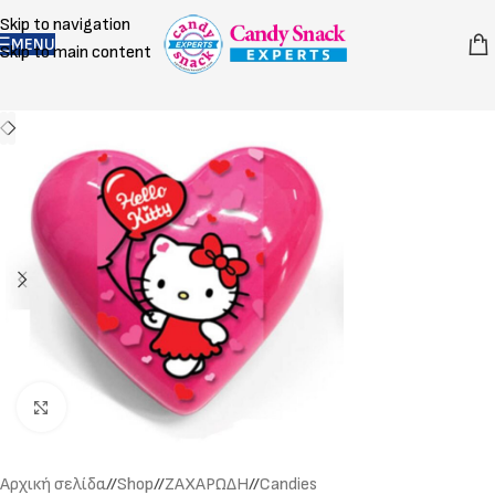
Skip to navigation
MENU
Skip to main content
Click to enlarge
Αρχική σελίδα
/
Shop
/
ΖΑΧΑΡΩΔΗ
/
Candies