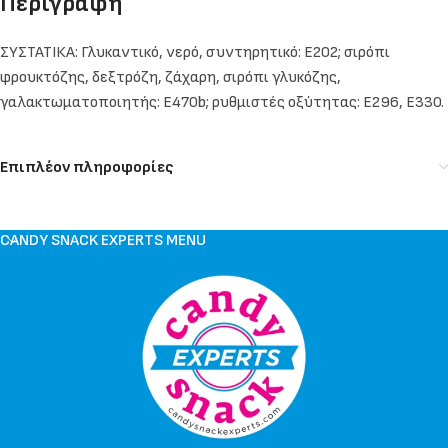
Περιγραφή
ΣΥΣΤΑΤΙΚΑ: Γλυκαντικό, νερό, συντηρητικό: E202; σιρόπι
φρουκτόζης, δεξτρόζη, ζάχαρη, σιρόπι γλυκόζης,
γαλακτωματοποιητής: E470b; ρυθμιστές οξύτητας: E296, E330.
Επιπλέον πληροφορίες
CANDY SNACK EXPERTS MENU