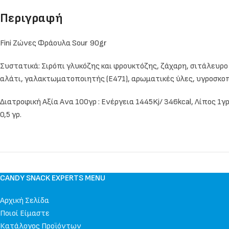
Περιγραφή
Fini Ζώνες Φράουλα Sour 90gr
Συστατικά: Σιρόπι γλυκόζης και φρουκτόζης, ζάχαρη, σιτάλευρο (
αλάτι, γαλακτωματοποιητής (Ε471), αρωματικές ύλες, υγροσκοπικ
Διατροφική Αξία Ανα 100γρ : Ενέργεια 1445Kj/ 346kcal, Λίπος 1γ
0,5 γρ.
CANDY SNACK EXPERTS MENU
Αρχική Σελίδα
Ποιοί Είμαστε
Κατάλογος Προϊόντων