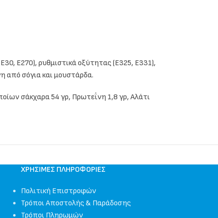
Ε30, Ε270), ρυθμιστικά οξύτητας (Ε325, Ε331),
νη από σόγια και μουστάρδα.
ποίων σάκχαρα 54 γρ, Πρωτεΐνη 1,8 γρ, Αλάτι
ΧΡΉΣΙΜΕΣ ΠΛΗΡΟΦΟΡΊΕΣ
Πολιτική Επιστροφών
Τρόποι Αποστολής & Παράδοσης
Τρόποι Πληρωμών