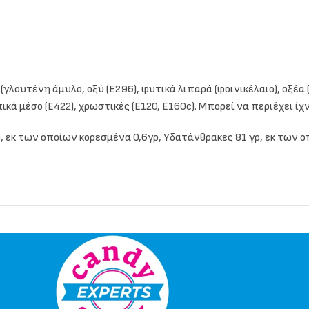
γλουτένη άμυλο, οξύ (Ε296), φυτικά λιπαρά (φοινικέλαιο), οξέα (
ά μέσο (Ε422), χρωστικές (E120, E160c). Μπορεί να περιέχει ίχ
ρ, εκ των οποίων κορεσμένα 0,6γρ, Υδατάνθρακες 81 γρ, εκ των ο