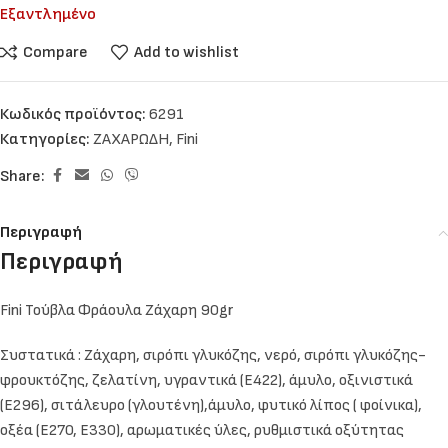
Εξαντλημένο
Compare
Add to wishlist
Κωδικός προϊόντος:
6291
Κατηγορίες:
ΖΑΧΑΡΩΔΗ
,
Fini
Share:
Περιγραφή
Περιγραφή
Fini Τούβλα Φράουλα Ζάχαρη 90gr
Συστατικά : Ζάχαρη, σιρόπι γλυκόζης, νερό, σιρόπι γλυκόζης-
φρουκτόζης, ζελατίνη, υγραντικά (E422), άμυλο, οξινιστικά
(E296), σιτάλευρο (γλουτένη),άμυλο, φυτικό λίπος ( φοίνικα),
οξέα (E270, E330), αρωματικές ύλες, ρυθμιστικά οξύτητας