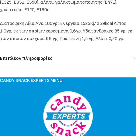
(Ε325, Ε331, Ε350), αλάτι, γαλακτωματοποιητής (E471),
χρωστικές: E120, E160c.
Διατροφική Αξία Ανα 100γρ : Ενέργεια 1525Kj/ 359kcal Λίπος
1,0γρ, εκ των οποίων κορεσμένα 0,6γρ, Υδατάνθρακες 85 γρ, εκ
των οποίων σάκχαρα 69 γρ, Πρωτεΐνη 1,5 γρ, Αλάτι 0,20 γρ.
Επιπλέον πληροφορίες
CANDY SNACK EXPERTS MENU