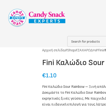
Αρχική σελίδα
/
Shop
/
ΖΑΧΑΡΩΔΗ
/
Fini
/
Fini Καλώδιο Sour
€
1.10
Fini Καλώδιο Sour Rainbow
–
Ξινή απόλ
Δοκιμάστε το Fini Καλώδιο Sour Rainb
εκρηκτικές ξινές γεύσεις. Με παιχνιδ
είναι η ιδανική επιλογή για τους λάτρ