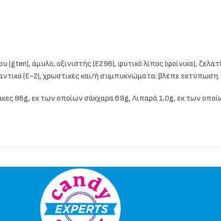
 (gten), άμυλο, οξινιστής (E296), φυτικό λίπος (φοίνικα), ζελατί
αντικό (E-2), χρωστικές και/ή συμπυκνώματα: βλέπε εκτύπωση. 
ακες 86g, εκ των οποίων σάκχαρα 69g, Λιπαρά 1,0g, εκ των οποί