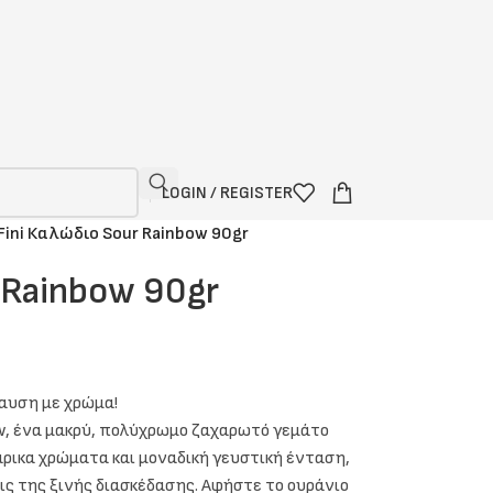
LOGIN / REGISTER
Fini Καλώδιο Sour Rainbow 90gr
 Rainbow 90gr
αυση με χρώμα!
ow, ένα μακρύ, πολύχρωμο ζαχαρωτό γεμάτο
ιάρικα χρώματα και μοναδική γευστική ένταση,
εις της ξινής διασκέδασης. Αφήστε το ουράνιο