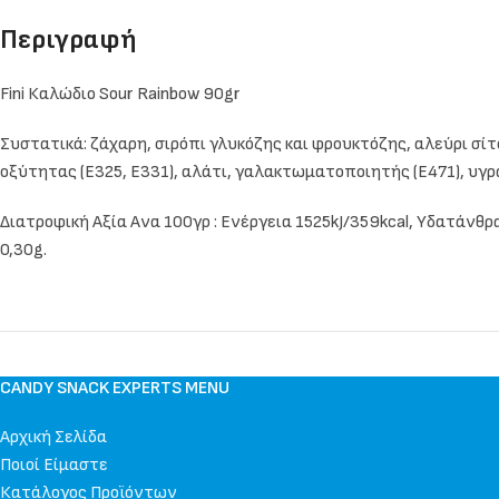
Περιγραφή
Fini Καλώδιο Sour Rainbow 90gr
Συστατικά: ζάχαρη, σιρόπι γλυκόζης και φρουκτόζης, αλεύρι σίτου
οξύτητας (E325, E331), αλάτι, γαλακτωματοποιητής (E471), υγρ
Διατροφική Αξία Ανα 100γρ : Ενέργεια 1525kJ/359kcal, Υδατάνθρ
0,30g.
CANDY SNACK EXPERTS MENU
Αρχική Σελίδα
Ποιοί Είμαστε
Κατάλογος Προϊόντων