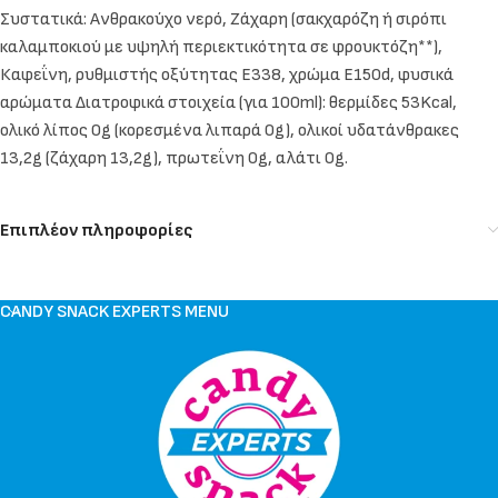
Συστατικά: Ανθρακούχο νερό, Ζάχαρη (σακχαρόζη ή σιρόπι
καλαμποκιού με υψηλή περιεκτικότητα σε φρουκτόζη**),
Καφεΐνη, ρυθμιστής οξύτητας E338, χρώμα E150d, φυσικά
αρώματα Διατροφικά στοιχεία (για 100ml): θερμίδες 53Kcal,
ολικό λίπος 0g (κορεσμένα λιπαρά 0g), ολικοί υδατάνθρακες
13,2g (ζάχαρη 13,2g), πρωτεΐνη 0g, αλάτι 0g.
Επιπλέον πληροφορίες
CANDY SNACK EXPERTS MENU