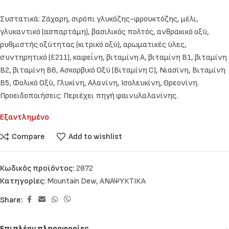
Συστατικά: Ζάχαρη, σιρόπι γλυκόζης-φρουκτόζης, μέλι,
γλυκαντικό (ασπαρτάμη), βασιλικός πολτός, ανθρακικό οξύ,
ρυθμιστής οξύτητας (κιτρικό οξύ), αρωματικές ύλες,
συντηρητικό (Ε211), καφεΐνη, βιταμίνη Α, βιταμίνη Β1, βιταμίνη
Β2, βιταμίνη Β6, Ασκορβικό Οξύ (Βιταμίνη C), Νιασίνη, Βιταμίνη
Β5, Φολικό Οξύ, Γλυκίνη, Αλανίνη, Ισολευκίνη, Θρεονίνη.
Προειδοποιήσεις: Περιέχει πηγή φαινυλαλανίνης.
Εξαντλημένο
Compare
Add to wishlist
Κωδικός προϊόντος:
2872
Κατηγορίες:
Mountain Dew
,
ΑΝΑΨΥΚΤΙΚΑ
Share:
Επιπλέον πληροφορίες