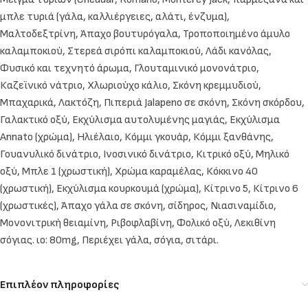
μπλε τυριά (γάλα, καλλιέργειες, αλάτι, ένζυμα),
Μαλτοδεξτρίνη, Άπαχο βουτυρόγαλα, Τροποποιημένο άμυλο
καλαμποκιού, Στερεά σιρόπι καλαμποκιού, Λάδι κανόλας,
Φυσικό και τεχνητό άρωμα, Γλουταμινικό μονονάτριο,
Καζεϊνικό νάτριο, Χλωριούχο κάλιο, Σκόνη κρεμμυδιού,
Μπαχαρικά, Λακτόζη, Πιπεριά Jalapeno σε σκόνη, Σκόνη σκόρδου,
Γαλακτικό οξύ, Εκχύλισμα αυτολυμένης μαγιάς, Εκχύλισμα
Annato (χρώμα), Ηλιέλαιο, Κόμμι γκουάρ, Κόμμι ξανθάνης,
Γουανυλικό δινάτριο, Ινοσινικό δινάτριο, Κιτρικό οξύ, Μηλικό
οξύ, Μπλε 1 (χρωστική), Χρώμα καραμέλας, Κόκκινο 40
(χρωστική), Εκχύλισμα κουρκουμά (χρώμα), Κίτρινο 5, Κίτρινο 6
(χρωστικές), Άπαχο γάλα σε σκόνη, σίδηρος, Νιασιναμίδιο,
Μονονιτρική θειαμίνη, Ριβοφλαβίνη, Φολικό οξύ, Λεκιθίνη
σόγιας. ιο: 80mg, Περιέχει γάλα, σόγια, σιτάρι.
Επιπλέον πληροφορίες