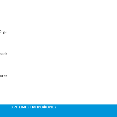
0 γρ.
nack
urer
ΧΡΉΣΙΜΕΣ ΠΛΗΡΟΦΟΡΊΕΣ