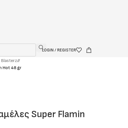
LOGIN / REGISTER
 Blasterz
/
n Hot 48 gr
ραμέλες Super Flamin