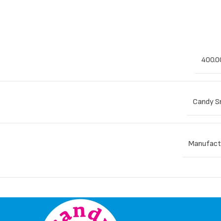
400.0
Candy S
Manufact