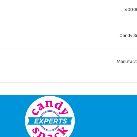
400.0
Candy S
Manufact