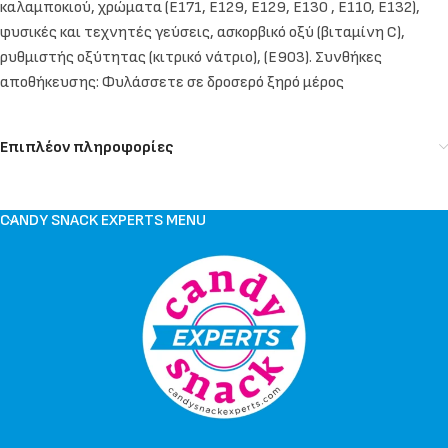
καλαμποκιού, χρώματα (E171, E129, E129, E130 , E110, E132),
φυσικές και τεχνητές γεύσεις, ασκορβικό οξύ (βιταμίνη C),
ρυθμιστής οξύτητας (κιτρικό νάτριο), (Ε903). Συνθήκες
αποθήκευσης: Φυλάσσετε σε δροσερό ξηρό μέρος
Επιπλέον πληροφορίες
CANDY SNACK EXPERTS MENU