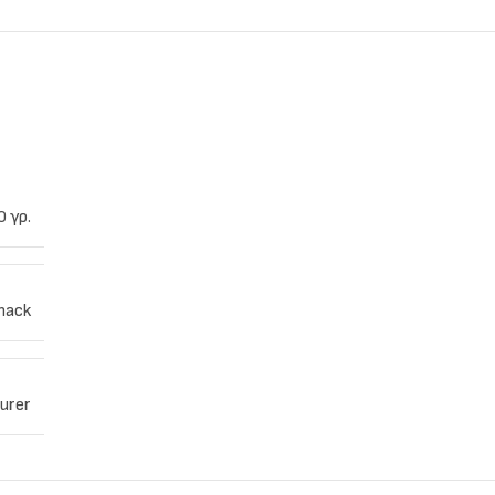
0 γρ.
nack
urer