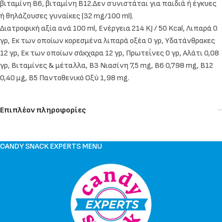
βιταμίνη Β6, βιταμίνη Β12.Δεν συνιστάται για παιδιά ή έγκυες
ή θηλάζουσες γυναίκες (32 mg/100 ml).
Διατροφική αξία ανά 100 ml, Ενέργεια 214 KJ / 50 Kcal, Λιπαρά 0
γρ, Εκ των οποίων κορεσμένα λιπαρά οξέα 0 γρ, Υδατάνθρακες
12 γρ, Εκ των οποίων σάκχαρα 12 γρ, Πρωτεΐνες 0 γρ, Αλάτι 0,08
γρ, Βιταμίνες & μέταλλα, Β3 Νιασίνη 7,5 mg, Β6 0,798 mg, Β12
0,40 μg, Β5 Παντοθενικό Οξύ 1,98 mg.
Επιπλέον πληροφορίες
CANDY SNACK EXPERTS MENU