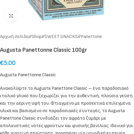
Click to enlarge
Αρχική σελίδα
/
Shop
/
SWEET SNACKS
/
Panettone
Augusta Panettonne Classic 100gr
€
5.00
Augusta Panettonne Classic
Ανακαλύψτε το Augusta Panettone Classic – ένα παραδοσιακό
ιταλικό γλυκό που ξεχωρίζει για την αυθεντική, πλούσια γεύση
και την αέρινη υφή του. Φτιαγμένο με προσεκτικά επιλεγμένα
υλικά και βασισμένο σε παραδοσιακές συνταγές, το Augusta
Panettone Classic συνδυάζει τον αφράτο ζυμάρι με
απολαυστικές νότες φρούτων και φυσικής βανίλιας. Ιδανικό για
κάθε γιορτινή περίσταση, προσφέρει μία μοναδική εμπειρία