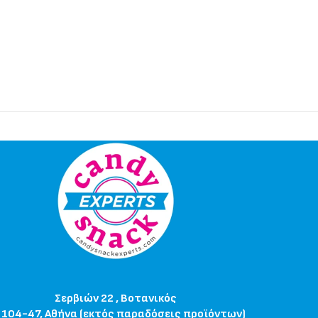
Σερβιών 22 , Βοτανικός
 104-47, Αθήνα (εκτός παραδόσεις προϊόντων)