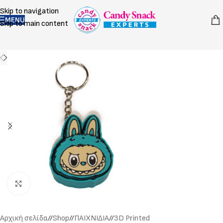
Skip to navigation
MENU
Skip to main content
Click to enlarge
Αρχική σελίδα
/
Shop
/
ΠΑΙΧΝΙΔΙΑ
/
3D Printed