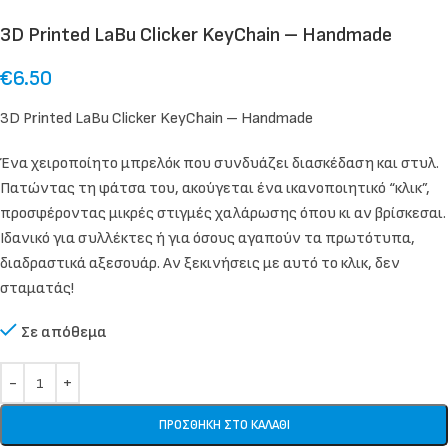
3D Printed LaBu Clicker KeyChain – Handmade
€
6.50
3D Printed LaBu Clicker KeyChain – Handmade
Ένα χειροποίητο μπρελόκ που συνδυάζει διασκέδαση και στυλ.
Πατώντας τη φάτσα του, ακούγεται ένα ικανοποιητικό “κλικ”,
προσφέροντας μικρές στιγμές χαλάρωσης όπου κι αν βρίσκεσαι.
Ιδανικό για συλλέκτες ή για όσους αγαπούν τα πρωτότυπα,
διαδραστικά αξεσουάρ. Αν ξεκινήσεις με αυτό το κλικ, δεν
σταματάς!
Σε απόθεμα
ΠΡΟΣΘΉΚΗ ΣΤΟ ΚΑΛΆΘΙ