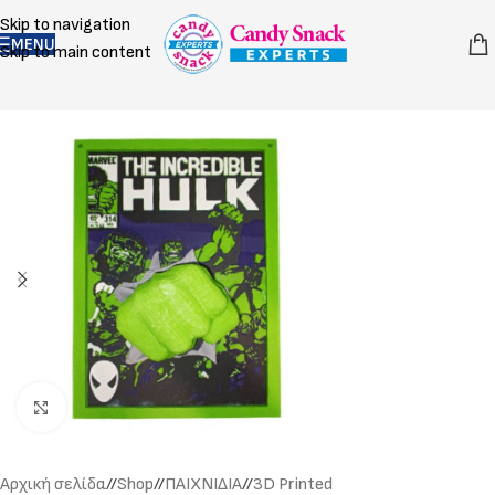
Skip to navigation
MENU
Skip to main content
Click to enlarge
Αρχική σελίδα
/
Shop
/
ΠΑΙΧΝΙΔΙΑ
/
3D Printed